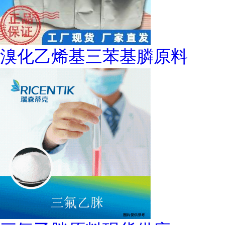
溴化乙烯基三苯基膦原料