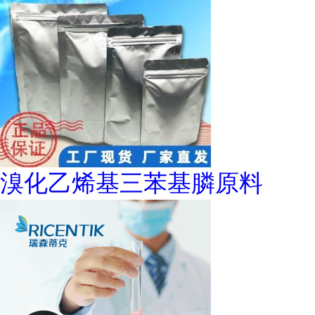
溴化乙烯基三苯基膦原料