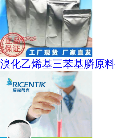
溴化乙烯基三苯基膦原料