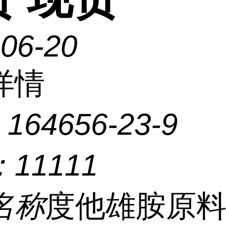
-06-20
详情
：
164656-23-9
：
11111
名称
度他雄胺原