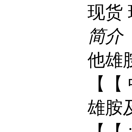
现货
简介
他雄
【【
雄胺
【【