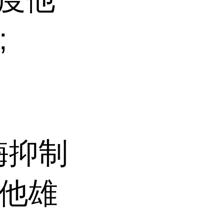
;
酶抑制
度他雄