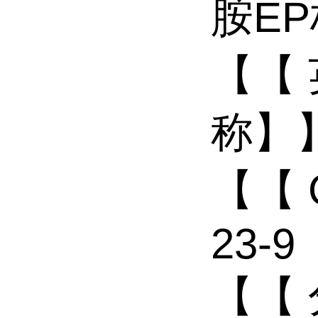
胺E
【【
称】】:
【【 
23-9
【【