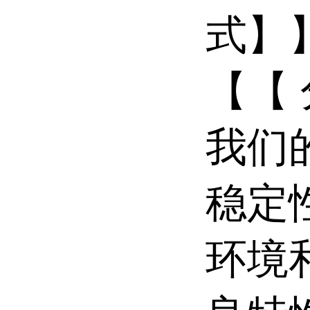
式】】
【【 
我们
稳定
环境