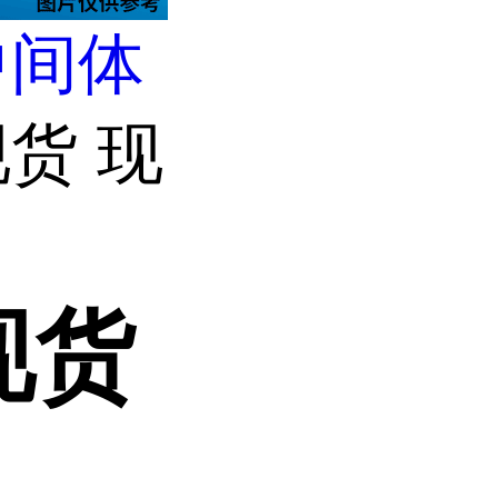
中间体
货 现
现货