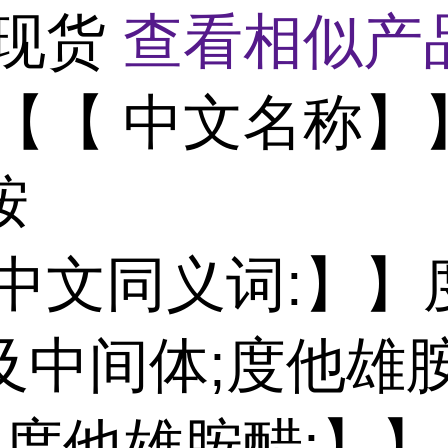
 现货
查看相似产品
【【 中文名称】
胺
 中文同义词:】】
及中间体;度他雄
 ;度他雄胺醋;】