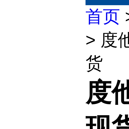
首页
> 度
货
度
现