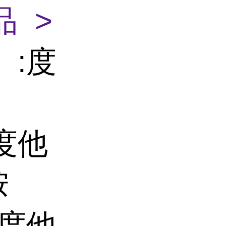
 >
】:度
度他
胺
】度他