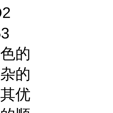
O2
3
出色的
复杂的
持其优