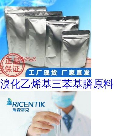
溴化乙烯基三苯基膦原料