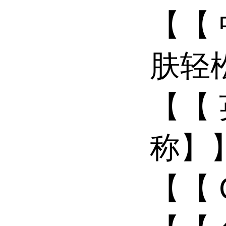
【【
肤轻松
【【
称】】:
【【 