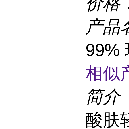
价格
产品
99%
相似
简介
酸肤