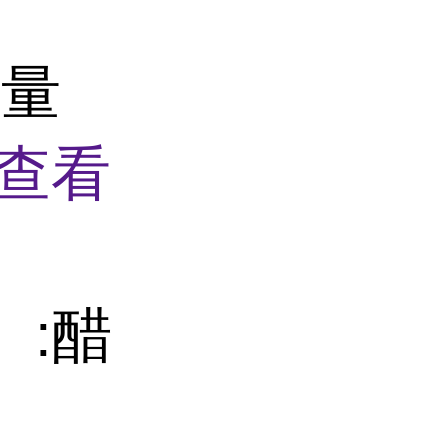
含量
查看
】:醋