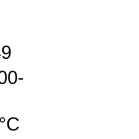
9
0-
°C