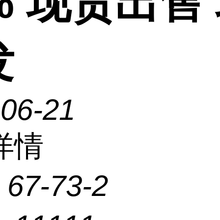
% 现货出售
发
-06-21
详情
：
67-73-2