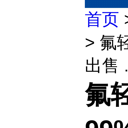
首页
> 氟
出售 .
氟