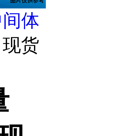
中间体
 现货
量