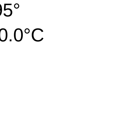
5°
.0°C