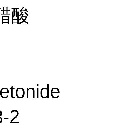
醋酸
etonide
-2