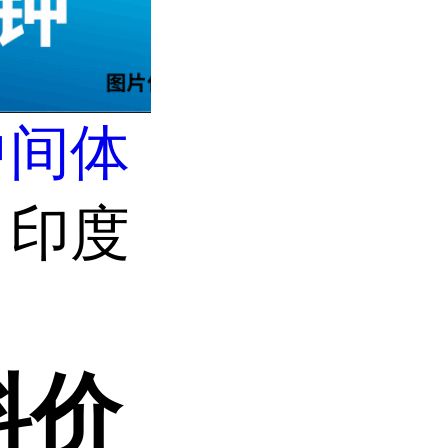
中间体
 印度
料价