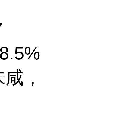
7
8.5%
味咸，