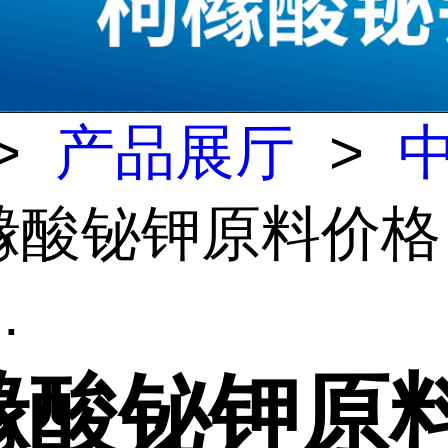
>
产品展厅
>
枸橼酸铋钾原料价格
.
橼酸铋钾原