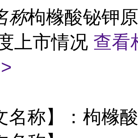
名称
枸橼酸铋钾
印度上市情况
查看
>
文名称】：枸橼