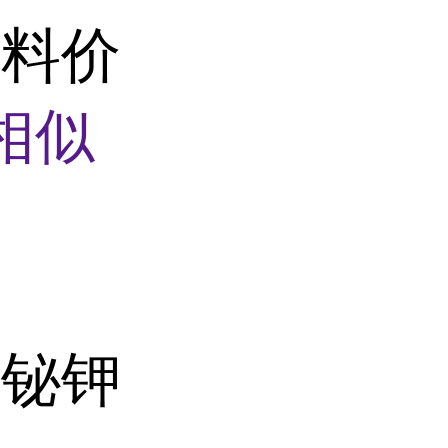
原料价
相似
酸铋钾