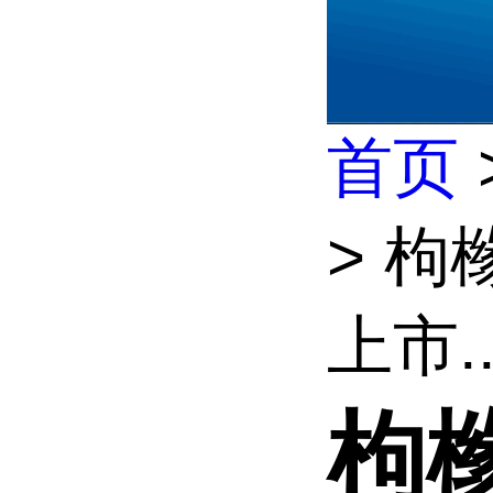
首页
> 
上市..
枸