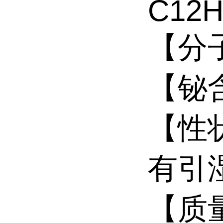
C12H
【分子
【铋含
【性
有引
【质