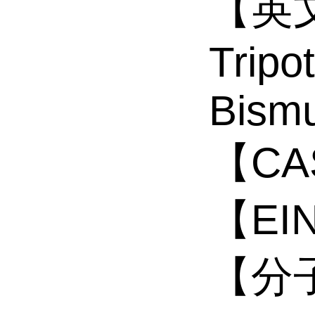
【英
Tripo
Bismu
【CA
【EI
【分