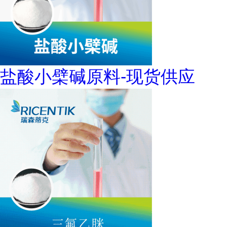
盐酸小檗碱原料-现货供应