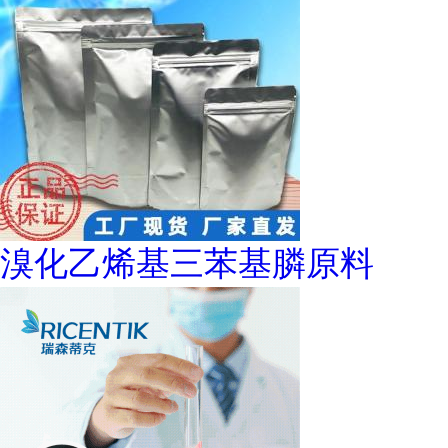
溴化乙烯基三苯基膦原料