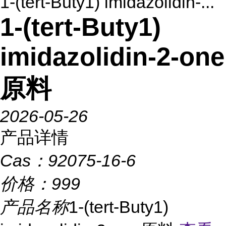
1-(tert-Buty1) imidazolidin-...
1-(tert-Buty1)
imidazolidin-2-one
原料
2026-05-26
产品详情
Cas：
92075-16-6
价格：
999
产品名称
1-(tert-Buty1)