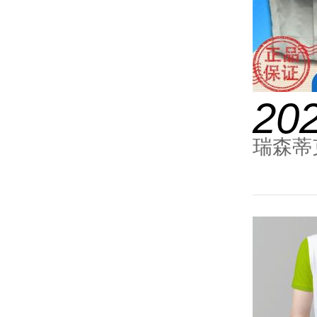
20
瑞森蒂