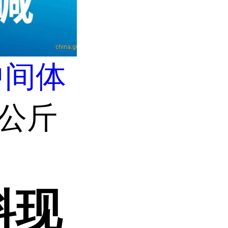
中间体
货公斤
料现