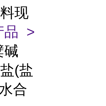
原料现
品 >
檗碱
盐(盐
;水合