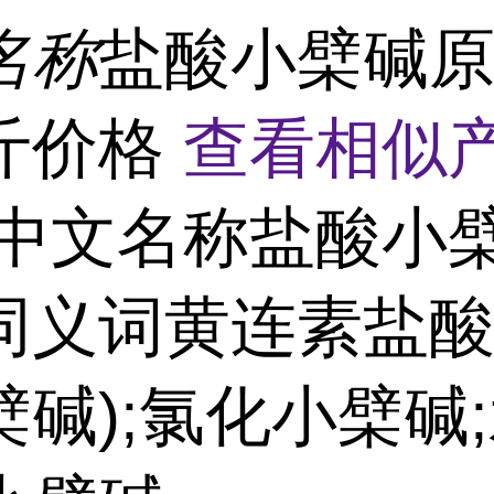
名称
盐酸小檗碱
斤价格
查看相似产
中文名称盐酸小
同义词黄连素盐酸
檗碱);氯化小檗碱