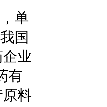
大，单
，我国
药企业
药有
产原料