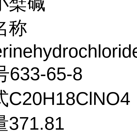
小檗碱
名称
rinehydrochlorid
633-65-8
C20H18ClNO4
371.81