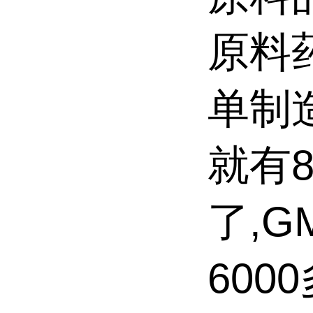
原料
单制
就有
了,
60