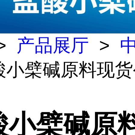
>
产品展厅
>
盐酸小檗碱原料现
酸小檗碱原