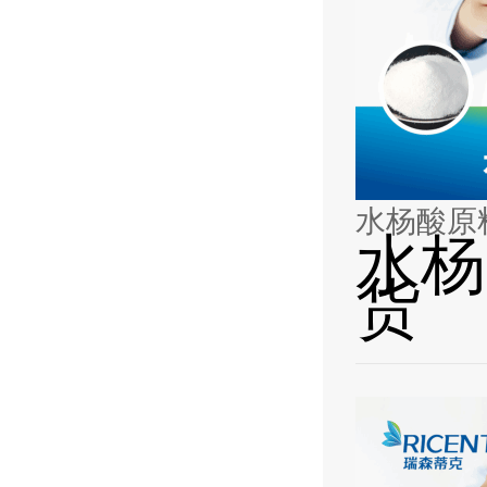
水杨酸原
水杨
货