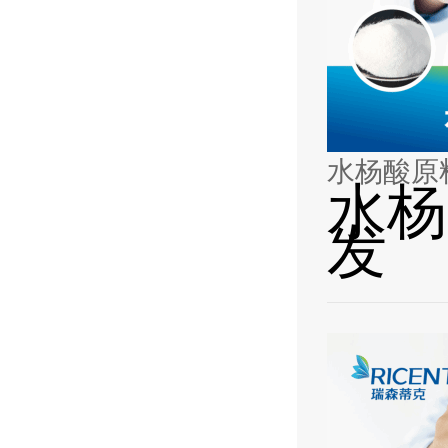
水杨酸原
水杨
发