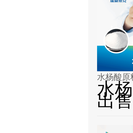
水杨酸原
水杨
出售