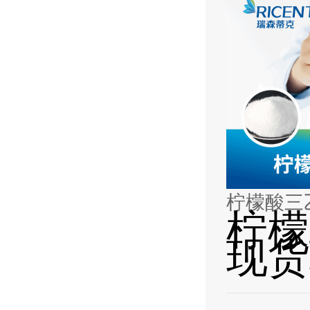
柠檬酸三
柠檬
现货