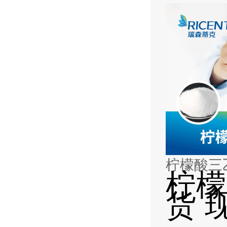
柠檬酸三
柠檬
货 