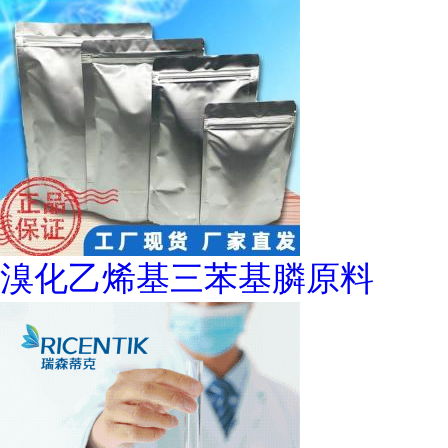
溴化乙烯基三苯基膦原料