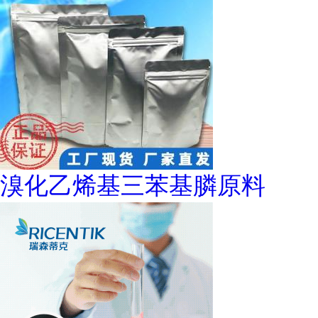
溴化乙烯基三苯基膦原料