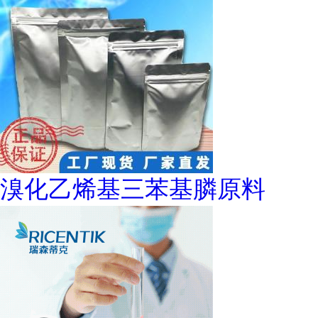
溴化乙烯基三苯基膦原料