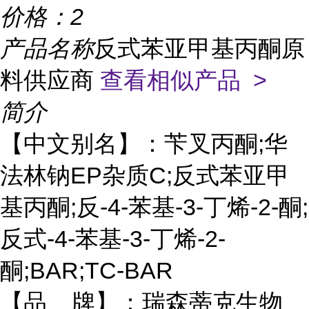
价格：
2
产品名称
反式苯亚甲基丙酮原
料供应商
查看相似产品 >
简介
【中文别名】：苄叉丙酮;华
法林钠EP杂质C;反式苯亚甲
基丙酮;反-4-苯基-3-丁烯-2-酮;
反式-4-苯基-3-丁烯-2-
酮;BAR;TC-BAR
【品 牌】：瑞森蒂克生物