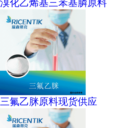
溴化乙烯基三苯基膦原料
三氟乙脒原料现货供应