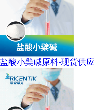
盐酸小檗碱原料-现货供应