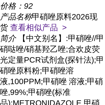
价格：
92
产品名称
甲硝唑原料2026现
货
查看相似产品 >
简介
【中文别名】:甲硝唑//甲
硝哒唑/硝基羟乙唑;合欢皮荧
光定量PCR试剂盒(探针法);甲
硝唑原料粉;甲硝唑溶
液,100PPM;甲硝唑 溶液;甲硝
唑,99%;甲硝唑(标准
品);METRONIDAZOLE 甲硝