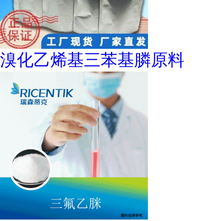
溴化乙烯基三苯基膦原料