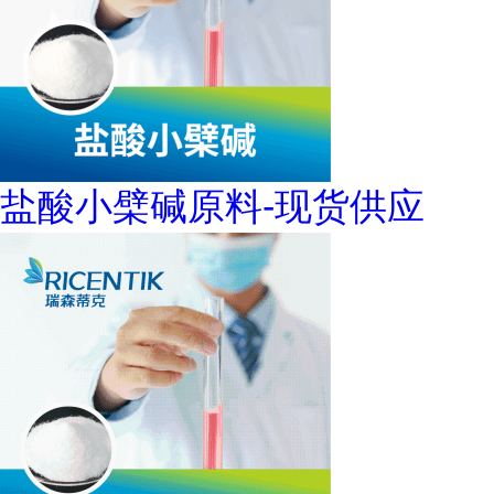
盐酸小檗碱原料-现货供应