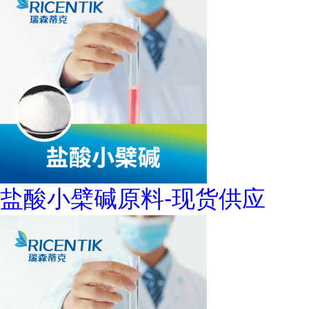
盐酸小檗碱原料-现货供应