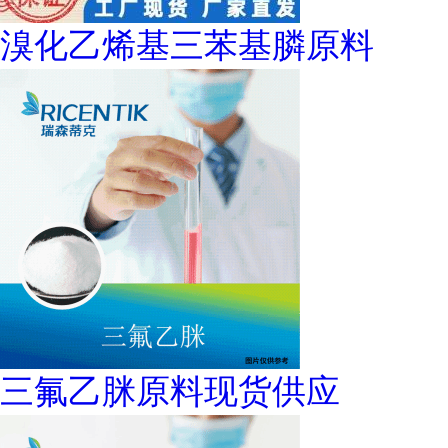
溴化乙烯基三苯基膦原料
三氟乙脒原料现货供应