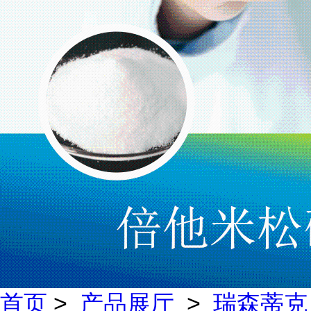
首页
>
产品展厅
>
瑞森蒂克