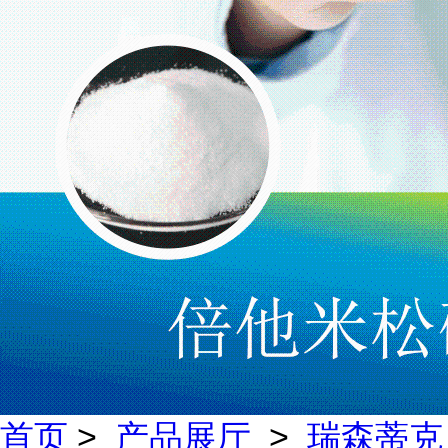
首页
>
产品展厅
>
瑞森蒂克