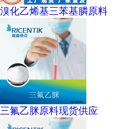
溴化乙烯基三苯基膦原料
三氟乙脒原料现货供应