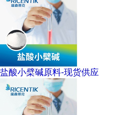
盐酸小檗碱原料-现货供应